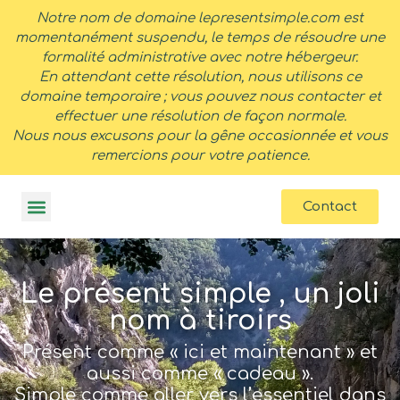
contenu
Notre nom de domaine lepresentsimple.com est
principal
momentanément suspendu, le temps de résoudre une
formalité administrative avec notre hébergeur.
En attendant cette résolution, nous utilisons ce
domaine temporaire ; vous pouvez nous contacter et
effectuer une résolution de façon normale.
Nous nous excusons pour la gêne occasionnée et vous
remercions pour votre patience.
Contact
Le présent simple , un joli
nom à tiroirs
Présent comme « ici et maintenant » et
aussi comme « cadeau ».
Simple comme aller vers l’essentiel dans