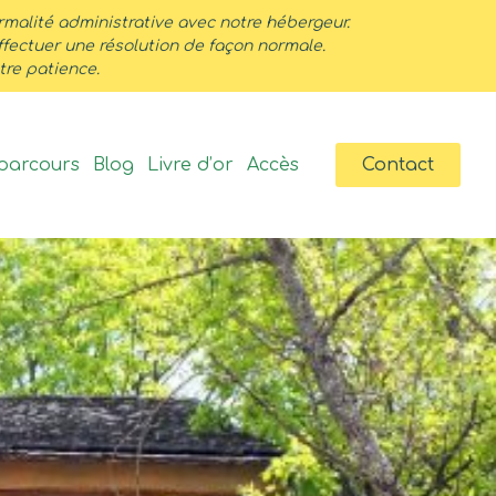
lité administrative avec notre hébergeur.
ffectuer une résolution de façon normale.
re patience.
parcours
Blog
Livre d’or
Accès
Contact