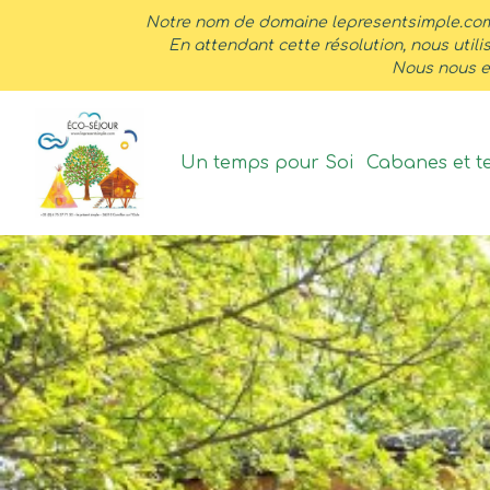
contenu
Notre nom de domaine lepresentsimple.com
principal
En attendant cette résolution, nous util
Nous nous e
Un temps pour Soi
Cabanes et t