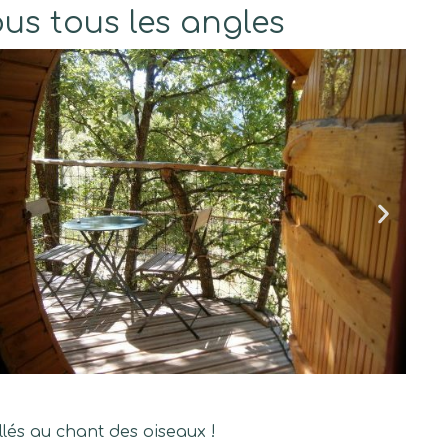
s tous les angles
lés au chant des oiseaux !