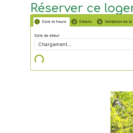
Réserver ce log
Date et heure
Détails
Validation de la
Date de début
Chargement…